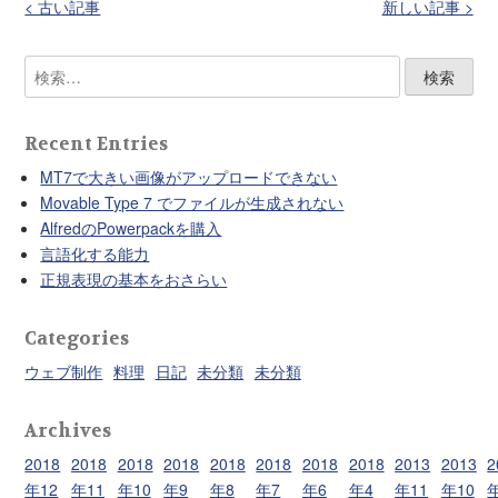
投
< 古い記事
新しい記事 >
稿
ナ
検
ビ
索:
ゲ
Recent Entries
ー
シ
MT7で大きい画像がアップロードできない
Movable Type 7 でファイルが生成されない
ョ
AlfredのPowerpackを購入
ン
言語化する能力
正規表現の基本をおさらい
Categories
ウェブ制作
料理
日記
未分類
未分類
Archives
2018
2018
2018
2018
2018
2018
2018
2018
2013
2013
2
年12
年11
年10
年9
年8
年7
年6
年4
年11
年10